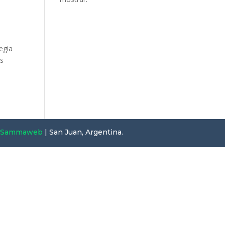
egia
os
Sammaweb
| San Juan, Argentina.